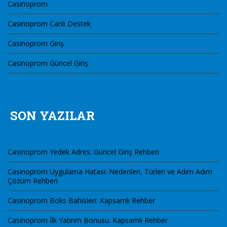
Casinoprom
Casinoprom Canlı Destek
Casinoprom Giriş
Casinoprom Güncel Giriş
SON YAZILAR
Casinoprom Yedek Adres: Güncel Giriş Rehberi
Casinoprom Uygulama Hatası: Nedenleri, Türleri ve Adım Adım
Çözüm Rehberi
Casinoprom Boks Bahisleri: Kapsamlı Rehber
Casinoprom İlk Yatırım Bonusu: Kapsamlı Rehber