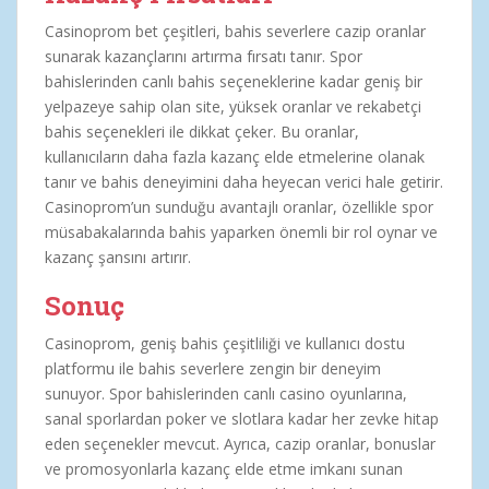
Casinoprom bet çeşitleri, bahis severlere cazip oranlar
sunarak kazançlarını artırma fırsatı tanır. Spor
bahislerinden canlı bahis seçeneklerine kadar geniş bir
yelpazeye sahip olan site, yüksek oranlar ve rekabetçi
bahis seçenekleri ile dikkat çeker. Bu oranlar,
kullanıcıların daha fazla kazanç elde etmelerine olanak
tanır ve bahis deneyimini daha heyecan verici hale getirir.
Casinoprom’un sunduğu avantajlı oranlar, özellikle spor
müsabakalarında bahis yaparken önemli bir rol oynar ve
kazanç şansını artırır.
Sonuç
Casinoprom, geniş bahis çeşitliliği ve kullanıcı dostu
platformu ile bahis severlere zengin bir deneyim
sunuyor. Spor bahislerinden canlı casino oyunlarına,
sanal sporlardan poker ve slotlara kadar her zevke hitap
eden seçenekler mevcut. Ayrıca, cazip oranlar, bonuslar
ve promosyonlarla kazanç elde etme imkanı sunan