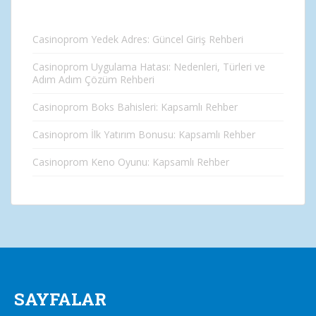
Casinoprom Yedek Adres: Güncel Giriş Rehberi
Casinoprom Uygulama Hatası: Nedenleri, Türleri ve
Adım Adım Çözüm Rehberi
Casinoprom Boks Bahisleri: Kapsamlı Rehber
Casinoprom İlk Yatırım Bonusu: Kapsamlı Rehber
Casinoprom Keno Oyunu: Kapsamlı Rehber
SAYFALAR