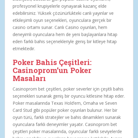
profesyonel krupiyelerle oynayarak kazanç elde
edebilirsiniz. Yüksek çözünürlükteki canlı yayınlar ve
etkileşimli oyun seçenekleri, oyunculara gerçek bir
casino ortamı sunar. Canlı Casino oyunları, hem
deneyimli oyunculara hem de yeni başlayanlara hitap
eden farklı bahis seçenekleriyle geniş bir kitleye hitap
etmektedir.
Poker Bahis Çeşitleri:
Casinoprom’un Poker
Masaları
Casinoprom bet çeşitleri, poker severler için çeşitli bahis
seçenekleri sunarak geniş bir oyuncu kitlesine hitap eder.
Poker masalarında Texas Hold’em, Omaha ve Seven
Card Stud gibi popüler poker oyunları bulunur. Her bir
oyun türü, farklı stratejiler ve bahis dinamikleri sunarak
oyunculara farklı deneyimler yaşatır. Casinoprom bet
çeşitleri poker masalarında, oyuncular farklı seviyelerde