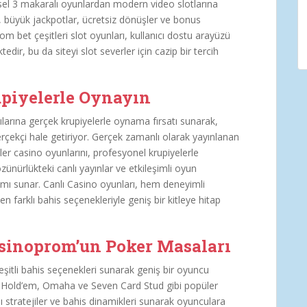
ksel 3 makaralı oyunlardan modern video slotlarına
 büyük jackpotlar, ücretsiz dönüşler ve bonus
prom bet çeşitleri slot oyunları, kullanıcı dostu arayüzü
dir, bu da siteyi slot severler için cazip bir tercih
upiyelerle Oynayın
ılarına gerçek krupiyelerle oynama fırsatı sunarak,
rçekçi hale getiriyor. Gerçek zamanlı olarak yayınlanan
ler casino oyunlarını, profesyonel krupiyelerle
ünürlükteki canlı yayınlar ve etkileşimli oyun
amı sunar. Canlı Casino oyunları, hem deneyimli
 farklı bahis seçenekleriyle geniş bir kitleye hitap
Casinoprom’un Poker Masaları
eşitli bahis seçenekleri sunarak geniş bir oyuncu
s Hold’em, Omaha ve Seven Card Stud gibi popüler
lı stratejiler ve bahis dinamikleri sunarak oyunculara