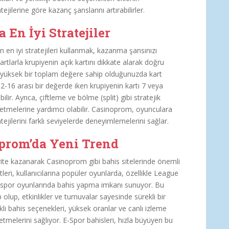
jilerine göre kazanç şanslarını artırabilirler.
 En İyi Stratejiler
 en iyi stratejileri kullanmak, kazanma şansınızı
kartlarla krupiyenin açık kartını dikkate alarak doğru
a yüksek bir toplam değere sahip olduğunuzda kart
-16 arası bir değerde iken krupiyenin kartı 7 veya
ir. Ayrıca, çiftleme ve bölme (split) gibi stratejik
etmelerine yardımcı olabilir. Casinoprom, oyunculara
tejilerini farklı seviyelerde deneyimlemelerini sağlar.
oprom’da Yeni Trend
arite kazanarak Casinoprom gibi bahis sitelerinde önemli
leri, kullanıcılarına popüler oyunlarda, özellikle League
-spor oyunlarında bahis yapma imkanı sunuyor. Bu
olup, etkinlikler ve turnuvalar sayesinde sürekli bir
ı bahis seçenekleri, yüksek oranlar ve canlı izleme
tmelerini sağlıyor. E-Spor bahisleri, hızla büyüyen bu