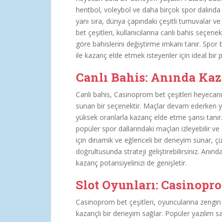
hentbol, voleybol ve daha birçok spor dalında 
yanı sıra, dünya çapındaki çeşitli turnuvalar ve
bet çeşitleri, kullanıcılarına canlı bahis seçene
göre bahislerini değiştirme imkanı tanır. Spor
ile kazanç elde etmek isteyenler için ideal bir 
Canlı Bahis: Anında Ka
Canlı bahis, Casinoprom bet çeşitleri heyecanı
sunan bir seçenektir. Maçlar devam ederken yap
yüksek oranlarla kazanç elde etme şansı tanır.
popüler spor dallarındaki maçları izleyebilir ve
için dinamik ve eğlenceli bir deneyim sunar, ç
doğrultusunda strateji geliştirebilirsiniz. An
kazanç potansiyelinizi de genişletir.
Slot Oyunları: Casinopro
Casinoprom bet çeşitleri, oyuncularına zengin 
kazançlı bir deneyim sağlar. Popüler yazılım sağ