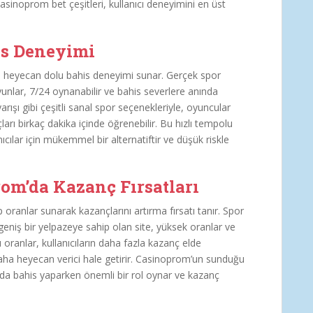
asinoprom bet çeşitleri, kullanıcı deneyimini en üst
his Deneyimi
 ve heyecan dolu bahis deneyimi sunar. Gerçek spor
yunlar, 7/24 oynanabilir ve bahis severlere anında
yarışı gibi çeşitli sanal spor seçenekleriyle, oyuncular
arı birkaç dakika içinde öğrenebilir. Bu hızlı tempolu
ıcılar için mükemmel bir alternatiftir ve düşük riskle
rom’da Kazanç Fırsatları
 oranlar sunarak kazançlarını artırma fırsatı tanır. Spor
geniş bir yelpazeye sahip olan site, yüksek oranlar ve
 oranlar, kullanıcıların daha fazla kazanç elde
aha heyecan verici hale getirir. Casinoprom’un sunduğu
nda bahis yaparken önemli bir rol oynar ve kazanç