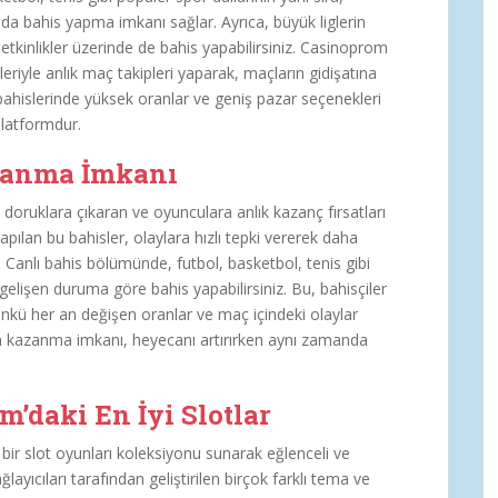
da bahis yapma imkanı sağlar. Ayrıca, büyük liglerin
 etkinlikler üzerinde de bahis yapabilirsiniz. Casinoprom
kleriyle anlık maç takipleri yaparak, maçların gidişatına
 bahislerinde yüksek oranlar ve geniş pazar seçenekleri
platformdur.
zanma İmkanı
 doruklara çıkaran ve oyunculara anlık kazanç fırsatları
ılan bu bahisler, olaylara hızlı tepki vererek daha
 Canlı bahis bölümünde, futbol, basketbol, tenis gibi
 gelişen duruma göre bahis yapabilirsiniz. Bu, bahisçiler
ünkü her an değişen oranlar ve maç içindeki olaylar
ında kazanma imkanı, heyecanı artırırken aynı zamanda
m’daki En İyi Slotlar
bir slot oyunları koleksiyonu sunarak eğlenceli ve
layıcıları tarafından geliştirilen birçok farklı tema ve