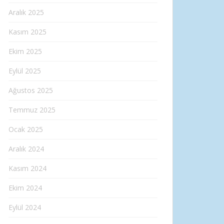
Aralık 2025
Kasım 2025
Ekim 2025
Eylül 2025
Ağustos 2025
Temmuz 2025
Ocak 2025
Aralık 2024
Kasım 2024
Ekim 2024
Eylül 2024