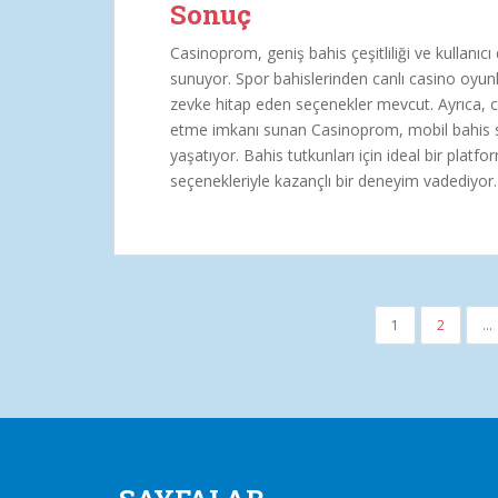
Sonuç
Casinoprom, geniş bahis çeşitliliği ve kullanıc
sunuyor. Spor bahislerinden canlı casino oyunl
zevke hitap eden seçenekler mevcut. Ayrıca, 
etme imkanı sunan Casinoprom, mobil bahis s
yaşatıyor. Bahis tutkunları için ideal bir platf
seçenekleriyle kazançlı bir deneyim vadediyor.
YAZI
1
2
…
SAYFALAMASI