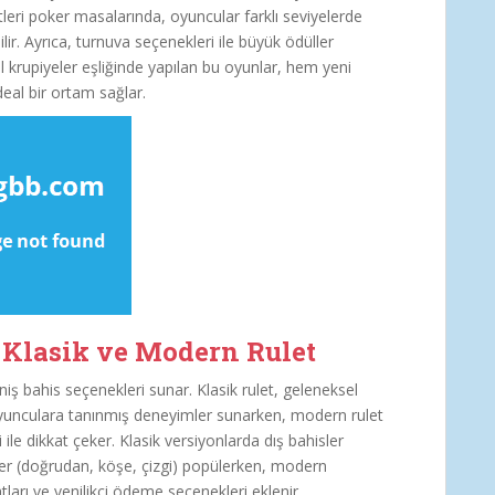
tleri poker masalarında, oyuncular farklı seviyelerde
lir. Ayrıca, turnuva seçenekleri ile büyük ödüller
 krupiyeler eşliğinde yapılan bu oyunlar, hem yeni
eal bir ortam sağlar.
: Klasik ve Modern Rulet
niş bahis seçenekleri sunar. Klasik rulet, geleneksel
oyunculara tanınmış deneyimler sunarken, modern rulet
ri ile dikkat çeker. Klasik versiyonlarda dış bahisler
isler (doğrudan, köşe, çizgi) popülerken, modern
tları ve yenilikçi ödeme seçenekleri eklenir.