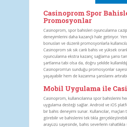
Casinoprom Spor Bahisl
Promosyonlar
Casinoprom, spor bahisleri oyuncularına cazi
deneyimlerini daha kazançlı hale getiriyor. Yeni
bonusları ve düzenli promosyonlarla kullanıcıla
Casinoprom sık sık canlı bahis ve yüksek ora
oyuncularına ekstra kazanç sağlama şansı tanıy
şartlarına tabi olsa da, doğru şekilde kullanıl
Casinoprom’un sunduğu promosyonlar sayesinde
yaşayabilir hem de kazanma şanslarını artırabil
Mobil Uygulama ile Cas
Casinoprom, kullanıcılarına spor bahislerini 
uygulama desteği sağlar. Android ve iOS plat
bir bahis deneyimi sunar. Kullanıcılar, maçları t
görebilir ve bahislerini tek tıkla gerçekleştire
arayüzü sayesinde, bahis severlerin rahatlıkla 