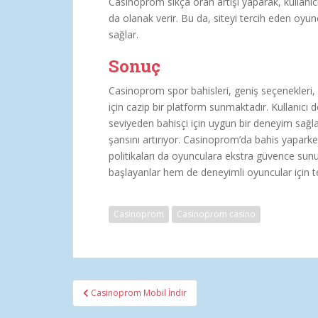
Casinoprom sıkça oran artışı yaparak, kullanıc
da olanak verir. Bu da, siteyi tercih eden oyu
sağlar.
Sonuç
Casinoprom spor bahisleri, geniş seçenekleri, y
için cazip bir platform sunmaktadır. Kullanıcı 
seviyeden bahisçi için uygun bir deneyim sağ
şansını artırıyor. Casinoprom’da bahis yapar
politikaları da oyunculara ekstra güvence su
başlayanlar hem de deneyimli oyuncular için te
Casinoprom
Casinoprom casino
Yazı
Casinoprom Mobil İndir
gezinmesi