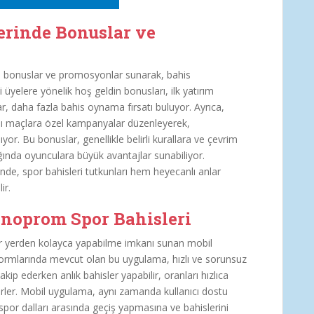
erinde Bonuslar ve
p bonuslar ve promosyonlar sunarak, bahis
 üyelere yönelik hoş geldin bonusları, ilk yatırım
r, daha fazla bahis oynama fırsatı buluyor. Ayrıca,
nlı maçlara özel kampanyalar düzenleyerek,
or. Bu bonuslar, genellikle belirli kurallara ve çevrim
dığında oyunculara büyük avantajlar sunabiliyor.
, spor bahisleri tutkunları hem heyecanlı anlar
ir.
inoprom Spor Bahisleri
her yerden kolayca yapabilme imkanı sunan mobil
formlarında mevcut olan bu uygulama, hızlı ve sorunsuz
akip ederken anlık bahisler yapabilir, oranları hızlıca
bilirler. Mobil uygulama, aynı zamanda kullanıcı dostu
spor dalları arasında geçiş yapmasına ve bahislerini