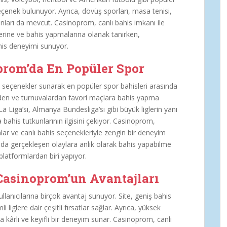
çenek bulunuyor. Ayrıca, dövüş sporları, masa tenisi,
alanları da mevcut. Casinoprom, canlı bahis imkanı ile
elerine ve bahis yapmalarına olanak tanırken,
ahis deneyimi sunuyor.
oprom’da En Popüler Spor
 seçenekler sunarak en popüler spor bahisleri arasında
lerden ve turnuvalardan favori maçlara bahis yapma
 La Liga’sı, Almanya Bundesliga’sı gibi büyük liglerin yanı
 bahis tutkunlarının ilgisini çekiyor. Casinoprom,
anlar ve canlı bahis seçenekleriyle zengin bir deneyim
ında gerçekleşen olaylara anlık olarak bahis yapabilme
 platformlardan biri yapıyor.
Casinoprom’un Avantajları
anıcılarına birçok avantaj sunuyor. Site, geniş bahis
liglere dair çeşitli fırsatlar sağlar. Ayrıca, yüksek
ha kârlı ve keyifli bir deneyim sunar. Casinoprom, canlı