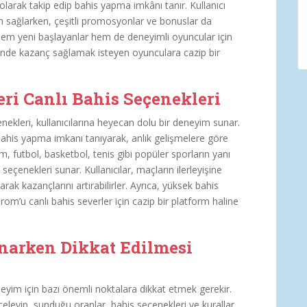
olarak takip edip bahis yapma imkânı tanır. Kullanıcı
on sağlarken, çeşitli promosyonlar ve bonuslar da
r. Hem yeni başlayanlar hem de deneyimli oyuncular için
inde kazanç sağlamak isteyen oyunculara cazip bir
ri Canlı Bahis Seçenekleri
ekleri, kullanıcılarına heyecan dolu bir deneyim sunar.
bahis yapma imkanı tanıyarak, anlık gelişmelere göre
, futbol, basketbol, tenis gibi popüler sporların yanı
 seçenekleri sunar. Kullanıcılar, maçların ilerleyişine
arak kazançlarını artırabilirler. Ayrıca, yüksek bahis
om’u canlı bahis severler için cazip bir platform haline
narken Dikkat Edilmesi
eyim için bazı önemli noktalara dikkat etmek gerekir.
celeyip, sunduğu oranlar, bahis seçenekleri ve kurallar