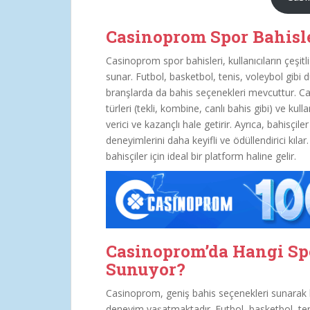
Casinoprom Spor Bahisle
Casinoprom spor bahisleri, kullanıcıların çeşit
sunar. Futbol, basketbol, tenis, voleybol gibi 
branşlarda da bahis seçenekleri mevcuttur. Cas
türleri (tekli, kombine, canlı bahis gibi) ve kul
verici ve kazançlı hale getirir. Ayrıca, bahisçi
deneyimlerini daha keyifli ve ödüllendirici kı
bahisçiler için ideal bir platform haline gelir.
Casinoprom’da Hangi Spo
Sunuyor?
Casinoprom, geniş bahis seçenekleri sunarak kul
deneyim yaşatmaktadır. Futbol, basketbol, ten