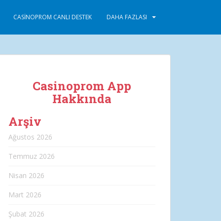
CASINOPROM CANLI DESTEK
DAHA FAZLASI
Casinoprom App
Hakkında
Arşiv
Ağustos 2026
Temmuz 2026
Nisan 2026
Mart 2026
Şubat 2026