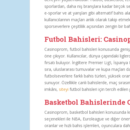
sporlardan, daha niş branşlara kadar birçok se
e-sporlar ve at yarışları gibi alternatif bahis 
kullanıcılarının maçları anlık olarak takip etm
sporseverlere çeşitlilik açısından zengin bir b
Futbol Bahisleri: Casin
Casinoprom, futbol bahisleri konusunda geniş
öne çıkıyor. Kullanıcılar, dünya çapındaki lig
fırsatı buluyor. İngiltere Premier Lig’i, İspanya
sıra, uluslararası turnuvalar ve kupa maçları da
futbolseverlere farklı bahis türleri, yüksek or
sunuyor. Özellikle canlı bahislerde, maç sıras
imkânı,
siteyi
futbol bahisleri için tercih edilen
Basketbol Bahislerinde 
Casinoprom, basketbol bahisleri konusunda kull
seçenekleri ile NBA, Euroleague ve diğer önemli 
oranlar ve hızlı bahis işlemleri, oyunculara da